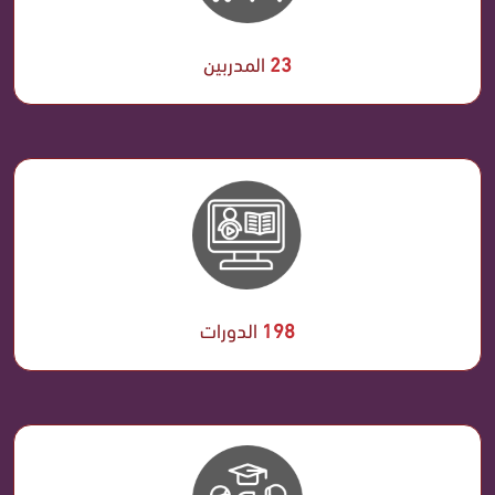
23
المدربين
198
الدورات