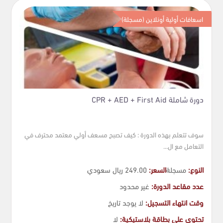
(مسعف ) منصة متخصصة في تدريب وتعليم مهارات الإسعافات
اسعافات أولية أونلاين (مسجلة)
الأولية تحت إشراف أمهر المدربين المعتمدين دوليا
سجل معنا الأن
دورة شاملة CPR + AED + First Aid
سوف تتعلم بهذه الدورة : كيف تصبح مسعف أولي معتمد محترف في
التعامل مع ال...
النوع:
مسجلة
السعر:
249.00 ريال سعودي
عدد مقاعد الدورة:
غير محدود
وقت انتهاء التسجيل:
لا يوجد تاريخ
تحتوي على بطاقة بلاستيكية:
لا