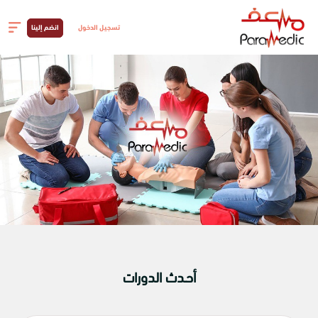
تسجيل الدخول
انضم إلينا
مرحباً بك في
أحـدث الدورات
أكاديمية
مسعف