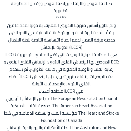
صناعة الغوص والارتقاء برياضة الغوص وإكمال المنظومة
التطويرية
******
وتم تطوير أساس منهجنا التدريبي المعترف به دوليًا لمدة عامين
وفقًا لأحدث الإرشادات والبروتوكولات الدولية على النحو الذي
حددته فرقة العمل لدعم الحياة الأساسية التابعة للجنة الاتصال
الدولية للإنعاش (ILCOR)
ILCOR هي المنظمة الدولية الوحيدة التي تضع المبادئ التوجيهية
الموصى بها للإنعاش القلبي الرئوي: الإنعاش القلبي الرئوي و ECC:
رعاية القلب والأوعية الدموية في حالات الطوارئ. ثم يستخدم
أعضاء ILCOR هذه التوصيات لإنشاء منهج تدريب على الإنعاش
القلبي الرئوي والإسعافات الأولية.
منظمة أعضاء ILCOR هي:
مجلس الإنعاش الأوروبي The European Resuscitation Council
جمعية القلب الأمريكية The American Heart Association
مؤسسة القلب والسكتة الدماغية في كندا The Heart and Stroke
Foundation of Canada
اللجنة الأسترالية والنيوزيلندية للإنعاش The Australian and New