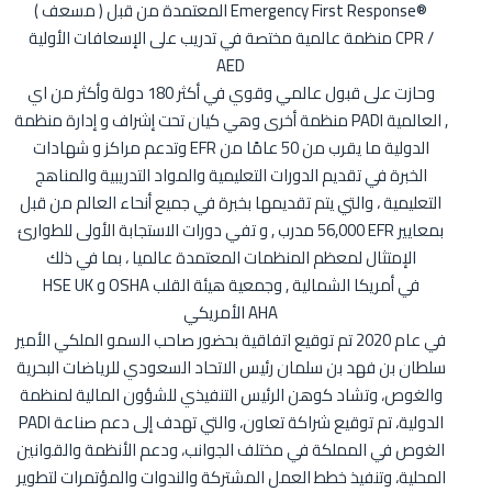
( مسعف ) المعتمدة من قبل Emergency First Response®
منظمة عالمية مختصة في تدريب على الإسعافات الأولية CPR /
AED
وحازت على قبول عالمي وقوي في أكثر 180 دولة وأكثر من اي
منظمة أخرى وهي كيان تحت إشراف و إدارة منظمة PADI العالمية ,
وتدعم مراكز و شهادات EFR الدولية ما يقرب من 50 عامًا من
الخبرة في تقديم الدورات التعليمية والمواد التدريبية والمناهج
التعليمية ، والتي يتم تقديمها بخبرة في جميع أنحاء العالم من قبل
56,000 مدرب , و تفي دورات الاستجابة الأولى للطوارئ EFR بمعايير
الإمتثال لمعظم المنظمات المعتمدة عالميا ، بما في ذلك
HSE UK و OSHA في أمريكا الشمالية , وجمعية هيئة القلب
الأمريكي AHA
في عام 2020 تم توقيع اتفاقية بحضور صاحب السمو الملكي الأمير
سلطان بن فهد بن سلمان رئيس الاتحاد السعودي للرياضات البحرية
والغوص، وتشاد كوهن الرئيس التنفيذي للشؤون المالية لمنظمة
PADI الدولية، تم توقيع شراكة تعاون، والتي تهدف إلى دعم صناعة
الغوص في المملكة في مختلف الجوانب، ودعم الأنظمة والقوانين
المحلية، وتنفيذ خطط العمل المشتركة والندوات والمؤتمرات لتطوير